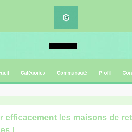
ueil
Catégories
Communauté
Profil
Con
efficacement les maisons de ret
es !