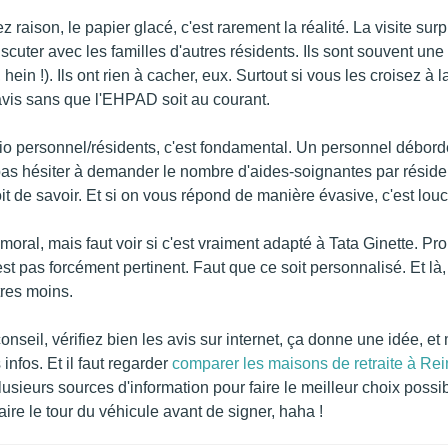
 raison, le papier glacé, c'est rarement la réalité. La visite surp
discuter avec les familles d'autres résidents. Ils sont souvent une
hein !). Ils ont rien à cacher, eux. Surtout si vous les croisez à
avis sans que l'EHPAD soit au courant.
atio personnel/résidents, c'est fondamental. Un personnel débordé
t pas hésiter à demander le nombre d'aides-soignantes par réside
oit de savoir. Et si on vous répond de manière évasive, c'est louc
e moral, mais faut voir si c'est vraiment adapté à Tata Ginette. Pr
est pas forcément pertinent. Faut que ce soit personnalisé. Et l
tres moins.
 conseil, vérifiez bien les avis sur internet, ça donne une idée, e
infos. Et il faut regarder
comparer les maisons de retraite à Re
plusieurs sources d'information pour faire le meilleur choix po