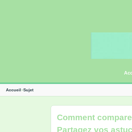
Acc
Accueil
>
Sujet
Comment comparer 
Partagez vos astuc