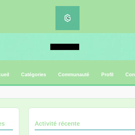
ueil
Catégories
Communauté
Profil
Con
es
Activité récente